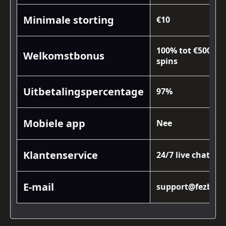
Minimale storting
€10
100% tot €500 + 2
Welkomstbonus
spins
Uitbetalingspercentage
97%
Mobiele app
Nee
Klantenservice
24/7 live chat, E-
E-mail
support@fezbet.