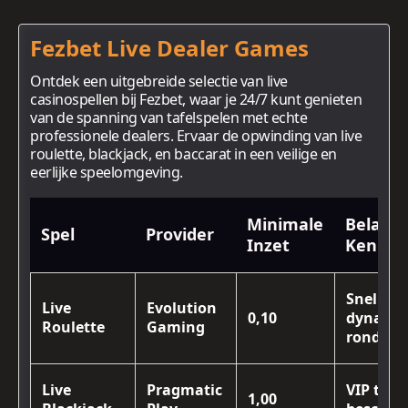
Fezbet Live Dealer Games
Ontdek een uitgebreide selectie van live
casinospellen bij Fezbet, waar je 24/7 kunt genieten
van de spanning van tafelspelen met echte
professionele dealers. Ervaar de opwinding van live
roulette, blackjack, en baccarat in een veilige en
eerlijke speelomgeving.
Minimale
Belangr
Spel
Provider
Inzet
Kenme
Snelle e
Live
Evolution
0,10
dynamis
Roulette
Gaming
rondes
Live
Pragmatic
VIP tafel
1,00