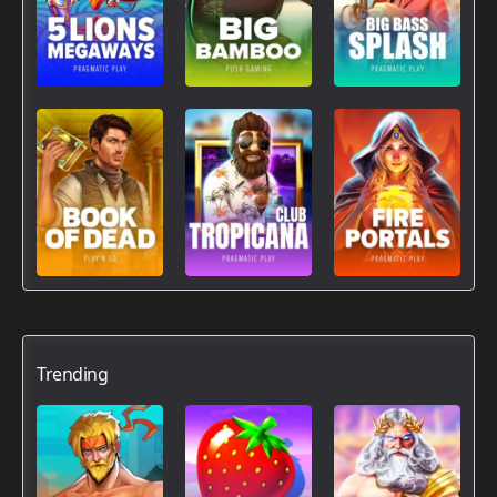
Trending