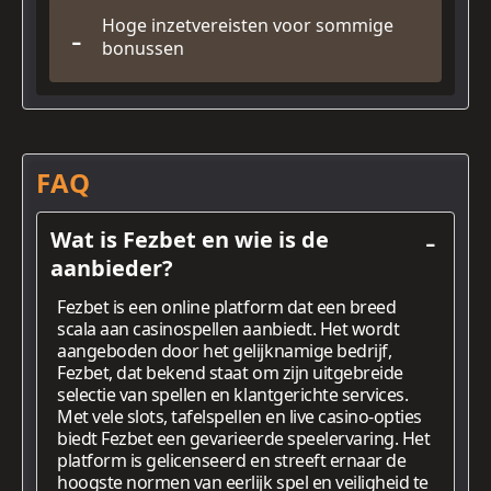
Hoge inzetvereisten voor sommige
bonussen
FAQ
Wat is Fezbet en wie is de
aanbieder?
Fezbet is een online platform dat een breed
scala aan casinospellen aanbiedt. Het wordt
aangeboden door het gelijknamige bedrijf,
Fezbet, dat bekend staat om zijn uitgebreide
selectie van spellen en klantgerichte services.
Met vele slots, tafelspellen en live casino-opties
biedt Fezbet een gevarieerde speelervaring. Het
platform is gelicenseerd en streeft ernaar de
hoogste normen van eerlijk spel en veiligheid te