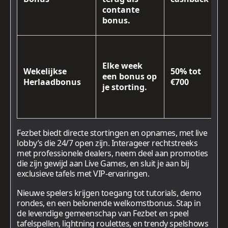
contante
p
bonus.
M
w
Elke week
Wekelijkse
50% tot
s
een bonus op
Herlaadbonus
€700
o
je storting.
b
o
Fezbet biedt directe stortingen en opnames, met live
lobby’s die 24/7 open zijn. Interageer rechtstreeks
met professionele dealers, neem deel aan promoties
die zijn gewijd aan Live Games, en sluit je aan bij
exclusieve tafels met VIP-ervaringen.
Nieuwe spelers krijgen toegang tot tutorials, demo
rondes, en een belonende welkomstbonus. Stap in
de levendige gemeenschap van Fezbet en speel
tafelspellen, lightning roulettes, en trendy spelshows